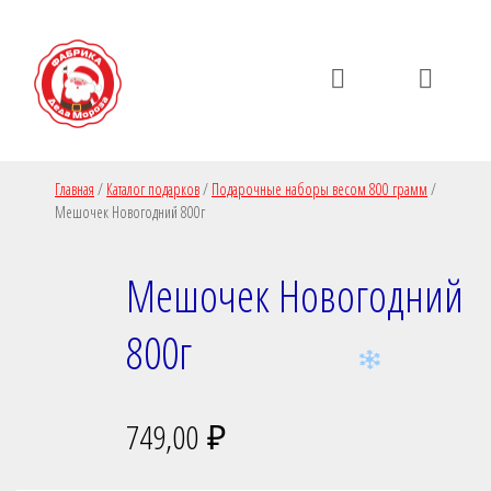
Пропустить
Пропустить
навигацию
контент
Главная
/
Каталог подарков
/
Подарочные наборы весом 800 грамм
/
Мешочек Новогодний 800г
Мешочек Новогодний
800г
749,00
₽