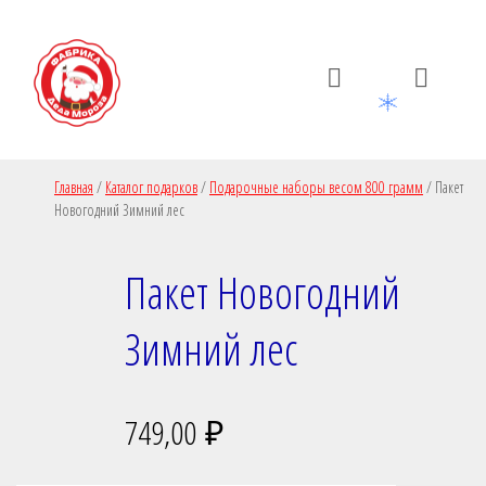
Пропустить
Пропустить
навигацию
контент
Главная
/
Каталог подарков
/
Подарочные наборы весом 800 грамм
/
Пакет
Новогодний Зимний лес
Пакет Новогодний
Зимний лес
749,00
₽