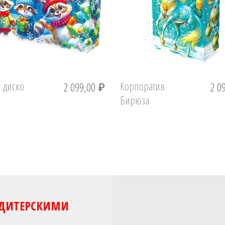
 диско
Корпоратив
2 099,00
₽
2 0
Бирюза
НДИТЕРСКИМИ