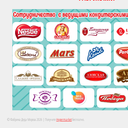
© Фабрика Деда Мороза 2026
| Получите
Hypermarket
бесплатно.