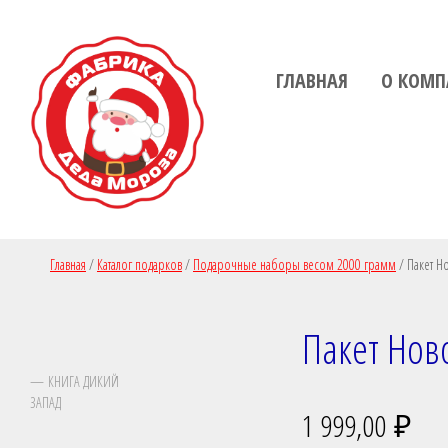
Пропустить
Пропустить
навигацию
контент
ГЛАВНАЯ
О КОМП
Главная
/
Каталог подарков
/
Подарочные наборы весом 2000 грамм
/
Пакет Н
Пакет Нов
— КНИГА ДИКИЙ
ЗАПАД
1 999,00
₽