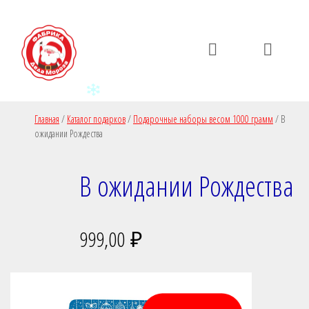
Пропустить
Пропустить
навигацию
контент
Главная
/
Каталог подарков
/
Подарочные наборы весом 1000 грамм
/
В
ожидании Рождества
В ожидании Рождества
999,00
₽
1000 г