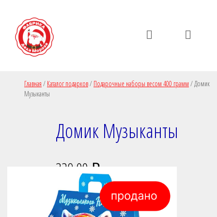
Пропустить
Пропустить
навигацию
контент
Главная
/
Каталог подарков
/
Подарочные наборы весом 400 грамм
/
Домик
Музыканты
Домик Музыканты
329,00
₽
Нет в наличии